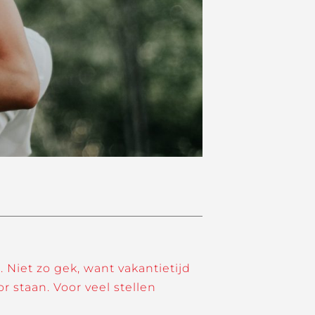
 Niet zo gek, want vakantietijd
staan. Voor veel stellen