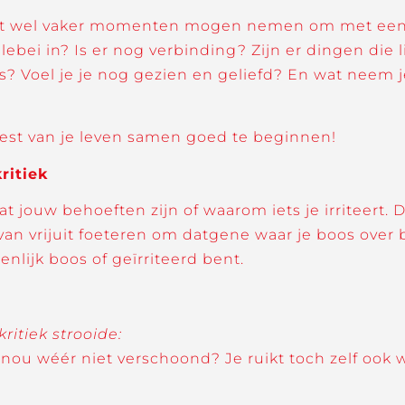
ft wel vaker momenten mogen nemen om met een 
 allebei in? Is er nog verbinding? Zijn er dingen die
 Voel je je nog gezien en geliefd? En wat neem je 
rest van je leven samen goed te beginnen!
ritiek
at jouw behoeften zijn of waarom iets je irriteert. 
van vrijuit foeteren om datgene waar je boos over 
enlijk boos of geïrriteerd bent.
ritiek strooide:
ou wéér niet verschoond? Je ruikt toch zelf ook we