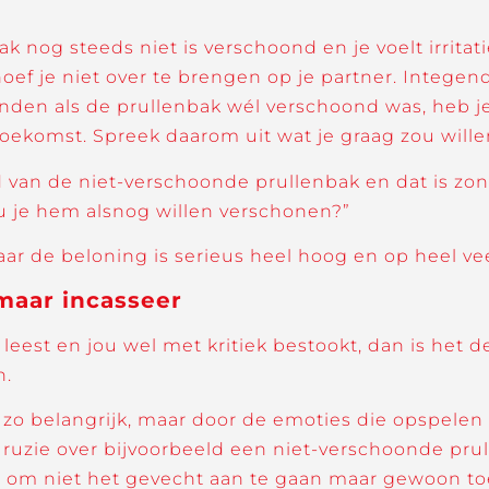
 nog steeds niet is verschoond en je voelt irritat
oef je niet over te brengen op je partner. Integende
onden als de prullenbak wél verschoond was, heb 
toekomst. Spreek daarom uit wat je graag zou wille
rd van de niet-verschoonde prullenbak en dat is zo
ou je hem alsnog willen verschonen?”
ar de beloning is serieus heel hoog en op heel veel
 maar incasseer
et leest en jou wel met kritiek bestookt, dan is he
n.
t zo belangrijk, maar door de emoties die opspele
ruzie over bijvoorbeeld een niet-verschoonde prul
t om niet het gevecht aan te gaan maar gewoon toe