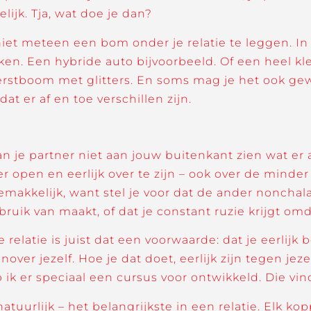
elijk. Tja, wat doe je dan?
 meteen een bom onder je relatie te leggen. In 
n. Een hybride auto bijvoorbeeld. Of een heel klei
kerstboom met glitters. En soms mag je het ook gew
at er af en toe verschillen zijn.
 je partner niet aan jouw buitenkant zien wat er al
 open en eerlijk over te zijn – ook over de minder 
emakkelijk, want stel je voor dat de ander nonch
bruik van maakt, of dat je constant ruzie krijgt omda
latie is juist dat een voorwaarde: dat je eerlijk ben
over jezelf. Hoe je dat doet, eerlijk zijn tegen jezel
 ik er speciaal een cursus voor ontwikkeld. Die vin
tuurlijk – het belangrijkste in een relatie. Elk k