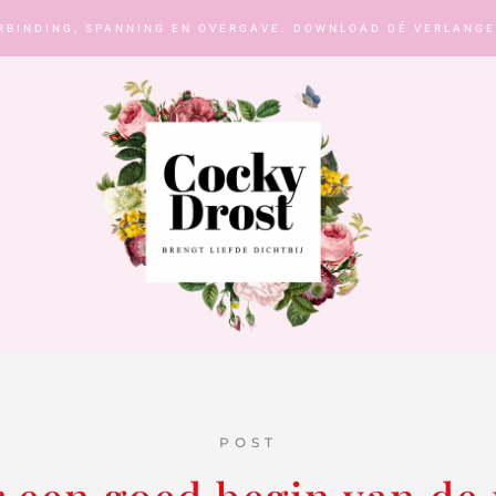
RBINDING, SPANNING EN OVERGAVE. DOWNLOAD DÉ VERLANGE
POST