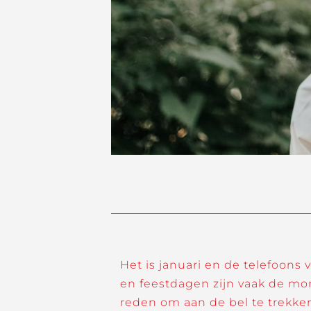
Het is januari en de telefoons
en feestdagen zijn vaak de mo
reden om aan de bel te trekken 