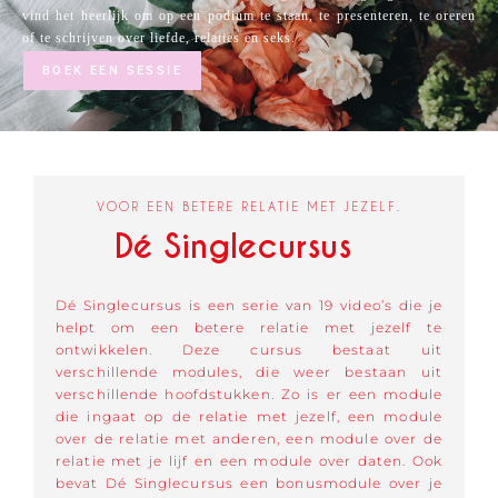
vind het heerlijk om op een podium te staan, te presenteren, te oreren
of te schrijven over liefde, relaties en seks.
BOEK EEN SESSIE
VOOR EEN BETERE RELATIE MET JEZELF.
Dé Singlecursus
Dé Singlecursus is een serie van 19 video’s die je
helpt om een betere relatie met jezelf te
ontwikkelen. Deze cursus bestaat uit
verschillende modules, die weer bestaan uit
verschillende hoofdstukken. Zo is er een module
die ingaat op de relatie met jezelf, een module
over de relatie met anderen, een module over de
relatie met je lijf en een module over daten. Ook
bevat Dé Singlecursus een bonusmodule over je