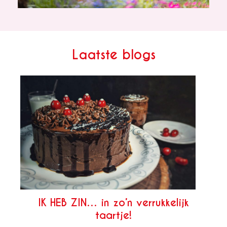
Laatste blogs
IK HEB ZIN… in zo’n verrukkelijk
taartje!