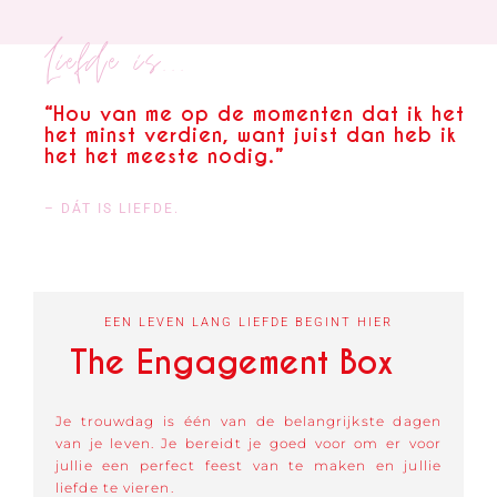
Liefde is...
“Hou van me op de momenten dat ik het
het minst verdien, want juist dan heb ik
het het meeste nodig.”
– DÁT IS LIEFDE.
EEN LEVEN LANG LIEFDE BEGINT HIER
The Engagement Box
Je trouwdag is één van de belangrijkste dagen
van je leven. Je bereidt je goed voor om er voor
jullie een perfect feest van te maken en jullie
liefde te vieren.