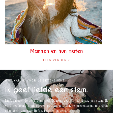
Mannen en hun maten
LEES VERDER >
WAT KAN IK VOOR JE BETEKENEN?
Ik geef liefde een stem.
Liefde maakt de wereld mooier! Daarom geef ik haar graag een stem. Ik
vind het heerlijk om op een podium te staan, te presenteren, te oreren
of te schrijven over liefde, relaties en seks.