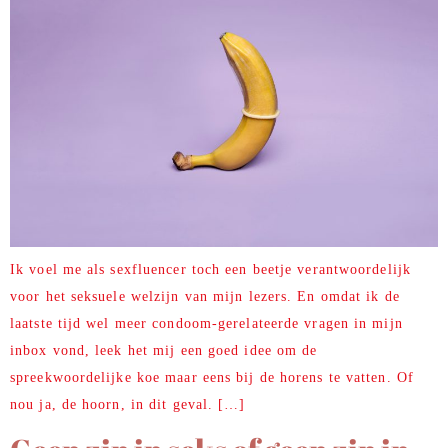
Ik voel me als sexfluencer toch een beetje verantwoordelijk
voor het seksuele welzijn van mijn lezers. En omdat ik de
laatste tijd wel meer condoom-gerelateerde vragen in mijn
inbox vond, leek het mij een goed idee om de
spreekwoordelijke koe maar eens bij de horens te vatten. Of
nou ja, de hoorn, in dit geval. […]