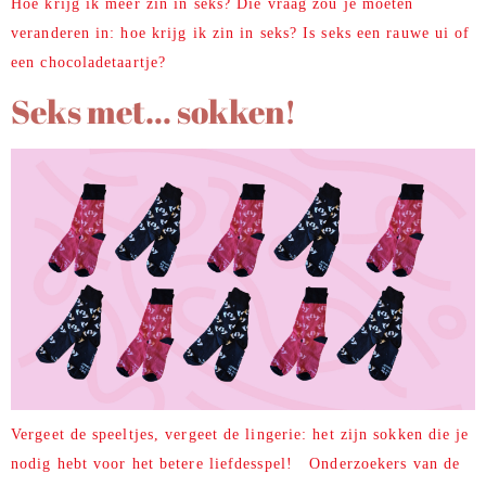
Hoe krijg ik meer zin in seks? Die vraag zou je moeten
veranderen in: hoe krijg ik zin in seks? Is seks een rauwe ui of
een chocoladetaartje?
Seks met… sokken!
Vergeet de speeltjes, vergeet de lingerie: het zijn sokken die je
nodig hebt voor het betere liefdesspel! Onderzoekers van de