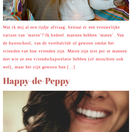
Wat ik mij al een tijdje afvraag: bestaat er een vrouwelijke
variant van ‘maten’? Ik bedoel: mannen hebben ‘maten’. Van
de basisschool, van de voetbalclub of gewoon omdat het
vrienden van hun vrienden zijn. Maten zijn niet per se mannen
met wie ze een vriendschapsrelatie hebben (of misschien ook
wel), maar het zijn gewoon hun […]
Happy-de-Peppy