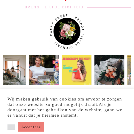
BRENGT LIEFDE DICHTBIJ
Follow me:
Wij maken gebruik van cookies om ervoor te zorgen
dat onze website zo goed mogelijk draait.Als je
HOME
OVER MIJ
AANBOD
BOEK MIJ
doorgaat met het gebruiken van de website, gaan we
er vanuit dat je hiermee instemt.
CONTACT
Accepteer