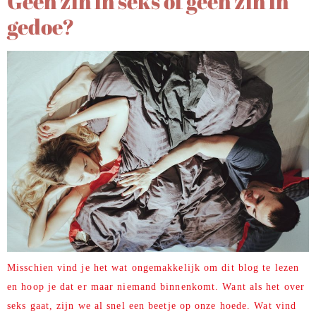
Geen zin in seks of geen zin in
gedoe?
Misschien vind je het wat ongemakkelijk om dit blog te lezen
en hoop je dat er maar niemand binnenkomt. Want als het over
seks gaat, zijn we al snel een beetje op onze hoede. Wat vind