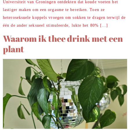
Universiteit van Groningen ontdekten dat koude voeten het
lastiger maken om een orgasme te bereiken. Toen ze
heteroseksuele koppels vroegen om sokken te dragen terwijl de
één de ander seksueel stimuleerde, lukte het 80% […]
Waarom ik thee drink met een
plant