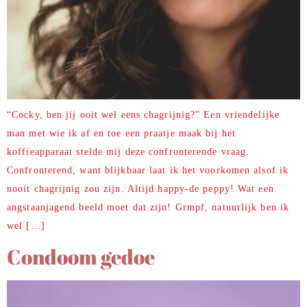
“Cocky, ben jij ooit wel eens chagrijnig?” Een vriendelijke
man met wie ik af en toe een praatje maak bij het
koffieapparaat stelde mij deze confronterende vraag.
Confronterend, want blijkbaar laat ik het voorkomen alsof ik
nooit chagrijnig zou zijn. Altijd happy-de peppy! Wat een
angstaanjagend beeld moet dat zijn! Grmpf, natuurlijk ben ik
wel […]
Condoom gedoe