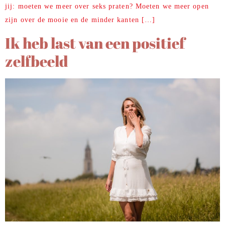
jij: moeten we meer over seks praten? Moeten we meer open
zijn over de mooie en de minder kanten […]
Ik heb last van een positief
zelfbeeld