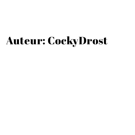
Auteur:
CockyDrost