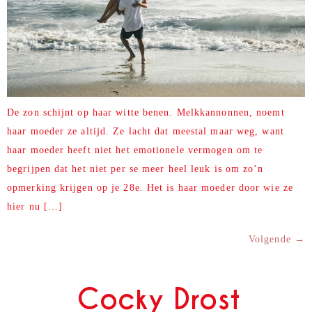
De zon schijnt op haar witte benen. Melkkannonnen, noemt
haar moeder ze altijd. Ze lacht dat meestal maar weg, want
haar moeder heeft niet het emotionele vermogen om te
begrijpen dat het niet per se meer heel leuk is om zo’n
opmerking krijgen op je 28e. Het is haar moeder door wie ze
hier nu […]
Volgende
→
Cocky Drost