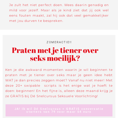
Je zult het niet perfect doen. Wees daarin genadig en
mild voor jezelf. Maar als je kind ziet dat jij ook wel
eens fouten maakt, zal hij ook dat veel gemakkelijker
met jou durven te bespreken.
ZOMERACTIE!!
Praten met je tiener over
seks moeilijk?
Ken je die awkward momenten waarin je wil beginnen te
praten met je tiener over seks maar je geen idee hebt
WAT je dan precies zeggen moet? Vanaf nu niet meer! Met
deze 20+ swipable scripts is het enige wat je hoeft te
doen: beginnen! En het fijne is, alleen deze maand krijg je
ze GRATIS bij Dé Snelcursus Seksuele Voorlichting!
JA! Ik wil Dé Snelcursus + GRATIS conversatie
starters van 79 voor maar 64 euro