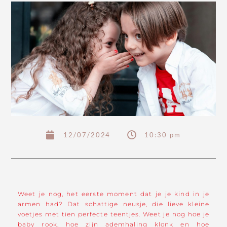
12/07/2024
10:30 pm
Weet je nog, het eerste moment dat je je kind in je
armen had? Dat schattige neusje, die lieve kleine
voetjes met tien perfecte teentjes. Weet je nog hoe je
baby rook, hoe zijn ademhaling klonk en hoe