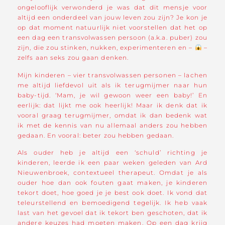
ongelooflijk verwonderd je was dat dit mensje voor
altijd een onderdeel van jouw leven zou zijn? Je kon je
op dat moment natuurlijk niet voorstellen dat het op
een dag een transvolwassen persoon (a.k.a. puber) zou
zijn, die zou stinken, nukken, experimenteren en –
–
zelfs aan seks zou gaan denken.
Mijn kinderen – vier transvolwassen personen – lachen
me altijd liefdevol uit als ik terugmijmer naar hun
baby-tijd. ‘Mam, je wil gewoon weer een baby!’ En
eerlijk: dat lijkt me ook heerlijk! Maar ik denk dat ik
vooral graag terugmijmer, omdat ik dan bedenk wat
ik met de kennis van nu allemaal anders zou hebben
gedaan. En vooral: beter zou hebben gedaan.
Als ouder heb je altijd een ‘schuld’ richting je
kinderen, leerde ik een paar weken geleden van Ard
Nieuwenbroek, contextueel therapeut. Omdat je als
ouder hoe dan ook fouten gaat maken, je kinderen
tekort doet, hoe goed je je best ook doet. Ik vond dat
teleurstellend en bemoedigend tegelijk. Ik heb vaak
last van het gevoel dat ik tekort ben geschoten, dat ik
andere keuzes had moeten maken. Op een dag krijg