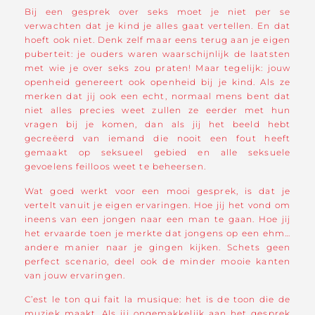
Bij een gesprek over seks moet je niet per se
verwachten dat je kind je alles gaat vertellen. En dat
hoeft ook niet. Denk zelf maar eens terug aan je eigen
puberteit: je ouders waren waarschijnlijk de laatsten
met wie je over seks zou praten! Maar tegelijk: jouw
openheid genereert ook openheid bij je kind. Als ze
merken dat jij ook een echt, normaal mens bent dat
niet alles precies weet zullen ze eerder met hun
vragen bij je komen, dan als jij het beeld hebt
gecreëerd van iemand die nooit een fout heeft
gemaakt op seksueel gebied en alle seksuele
gevoelens feilloos weet te beheersen.
Wat goed werkt voor een mooi gesprek, is dat je
vertelt vanuit je eigen ervaringen. Hoe jij het vond om
ineens van een jongen naar een man te gaan. Hoe jij
het ervaarde toen je merkte dat jongens op een ehm…
andere manier naar je gingen kijken. Schets geen
perfect scenario, deel ook de minder mooie kanten
van jouw ervaringen.
C’est le ton qui fait la musique: het is de toon die de
muziek maakt. Als jij ongemakkelijk aan het gesprek