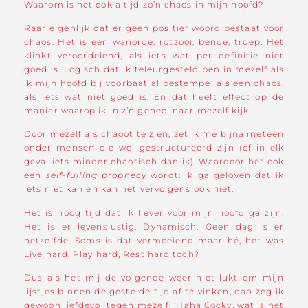
Waarom is het ook altijd zo’n chaos in mijn hoofd?
Raar eigenlijk dat er geen positief woord bestaat voor
chaos. Het is een wanorde, rotzooi, bende, troep. Het
klinkt veroordelend, als iets wat per definitie niet
goed is. Logisch dat ik teleurgesteld ben in mezelf als
ik mijn hoofd bij voorbaat al bestempel als een chaos,
als iets wat niet goed is. En dat heeft effect op de
manier waarop ik in z’n geheel naar mezelf kijk.
Door mezelf als chaoot te zien, zet ik me bijna meteen
onder mensen die wel gestructureerd zijn (of in elk
geval iets minder chaotisch dan ik). Waardoor het ook
een
self-fulling
prophecy
wordt: ik ga geloven dat ik
iets niet kan en kan het vervolgens ook niet.
Het is hoog tijd dat ik liever voor mijn hoofd ga zijn.
Het is er levenslustig. Dynamisch. Geen dag is er
hetzelfde. Soms is dat vermoeiend maar hé, het was
Live hard, Play hard, Rest hard toch?
Dus als het mij de volgende weer niet lukt om mijn
lijstjes binnen de gestelde tijd af te vinken, dan zeg ik
gewoon liefdevol tegen mezelf: ‘Haha Cocky, wat is het