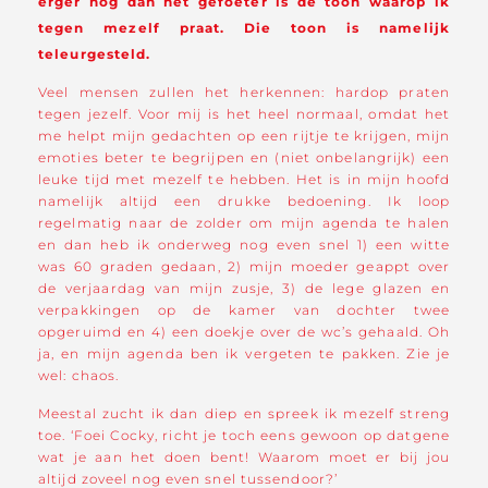
erger nog dan het gefoeter is de toon waarop ik
tegen mezelf praat. Die toon is namelijk
teleurgesteld.
Veel mensen zullen het herkennen: hardop praten
tegen jezelf. Voor mij is het heel normaal, omdat het
me helpt mijn gedachten op een rijtje te krijgen, mijn
emoties beter te begrijpen en (niet onbelangrijk) een
leuke tijd met mezelf te hebben. Het is in mijn hoofd
namelijk altijd een drukke bedoening. Ik loop
regelmatig naar de zolder om mijn agenda te halen
en dan heb ik onderweg nog even snel 1) een witte
was 60 graden gedaan, 2) mijn moeder geappt over
de verjaardag van mijn zusje, 3) de lege glazen en
verpakkingen op de kamer van dochter twee
opgeruimd en 4) een doekje over de wc’s gehaald. Oh
ja, en mijn agenda ben ik vergeten te pakken. Zie je
wel: chaos.
Meestal zucht ik dan diep en spreek ik mezelf streng
toe. ‘Foei Cocky, richt je toch eens gewoon op datgene
wat je aan het doen bent! Waarom moet er bij jou
altijd zoveel nog even snel tussendoor?’