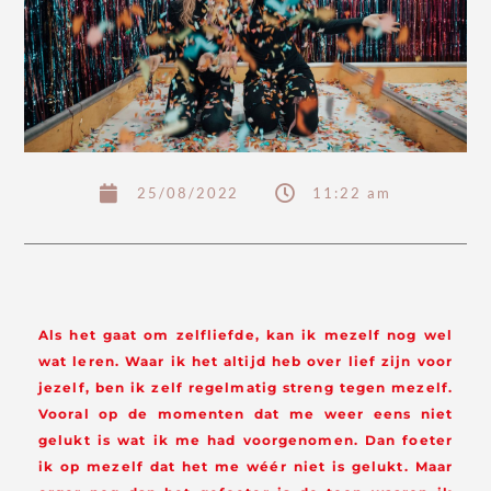
25/08/2022
11:22 am
Als het gaat om zelfliefde, kan ik mezelf nog wel
wat leren. Waar ik het altijd heb over lief zijn voor
jezelf, ben ik zelf regelmatig streng tegen mezelf.
Vooral op de momenten dat me weer eens niet
gelukt is wat ik me had voorgenomen. Dan foeter
ik op mezelf dat het me wéér niet is gelukt. Maar