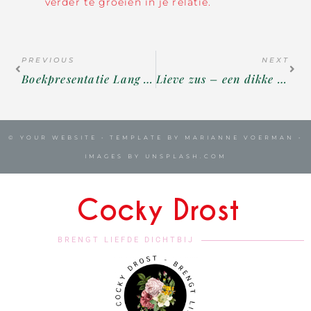
verder te groeien in je relatie.
PREVIOUS
NEXT
Boekpresentatie Lang Leve de Liefde!
Lieve zus – een dikke kus
© YOUR WEBSITE • TEMPLATE BY MARIANNE VOERMAN •
IMAGES BY UNSPLASH.COM
Cocky Drost
BRENGT LIEFDE DICHTBIJ