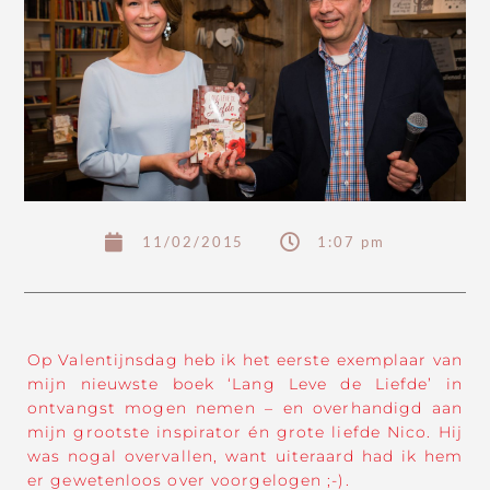
11/02/2015
1:07 pm
Op Valentijnsdag heb ik het eerste exemplaar van
mijn nieuwste boek ‘Lang Leve de Liefde’ in
ontvangst mogen nemen – en overhandigd aan
mijn grootste inspirator én grote liefde Nico. Hij
was nogal overvallen, want uiteraard had ik hem
er gewetenloos over voorgelogen ;-).