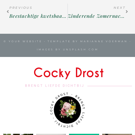
PREVIOUS
NEXT
Beestachtige kwetsbaarheid
Zinderende Zomernachten…
© YOUR WEBSITE • TEMPLATE BY MARIANNE VOERMAN •
IMAGES BY UNSPLASH.COM
Cocky Drost
BRENGT LIEFDE DICHTBIJ