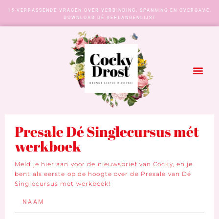
15 VERRASSENDE VRAGEN OVER VERBINDING, SPANNING EN OVERGAVE.
DOWNLOAD DÉ VERLANGENLIJST
Presale Dé Singlecursus mét
werkboek
Meld je hier aan voor de nieuwsbrief van Cocky, en je
bent als eerste op de hoogte over de Presale van Dé
Singlecursus met werkboek!